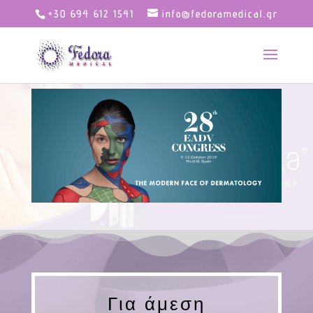
+30 694 612 1541
info@fedoramedical.gr
Για άμεση