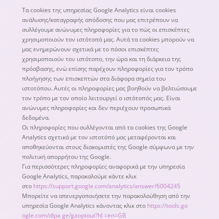
Τα cookies της υπηρεσίας Google Analytics είναι cookies
ανάλυσης/καταγραφής απόδοσης που μας επιτρέπουν να
συλλέγουμε ανώνυμες πληροφορίες για το πώς οι επισκέπτες
χρησιμοποιούν τον ιστότοπό μας. Αυτά τα cookies μπορούν να
μας ενημερώνουν σχετικά με το πόσοι επισκέπτες
χρησιμοποιούν τον ιστότοπο, την ώρα και τη διάρκεια της
πρόσβασης, ενώ επίσης παρέχουν πληροφορίες για τον τρόπο
πλοήγησης των επισκεπτών στα διάφορα σημεία του
ιστοτόπου. Αυτές οι πληροφορίες μας βοηθούν να βελτιώσουμε
τον τρόπο με τον οποίο λειτουργεί ο ιστότοπός μας. Είναι
ανώνυμες πληροφορίες και δεν περιέχουν προσωπικά
δεδομένα.
Οι πληροφορίες που συλλέγονται από τα cookies της Google
Analytics σχετικά με τον ιστοτόπό μας μεταφέρονται και
αποθηκεύονται στους διακομιστές της Google σύμφωνα με την
πολιτική απορρήτου της Google.
Για περισσότερες πληροφορίες αναφορικά με την υπηρεσία
Google Analytics, παρακαλούμε κάντε κλικ
στο
https://support.google.com/analytics/answer/6004245
Μπορείτε να απενεργοποιήσετε την παρακολούθηση από την
υπηρεσία Google Analytics κάνοντας κλικ στο
https://tools.go
ogle.com/dlpa ge/gaoptout?hl =en=GB