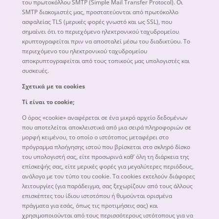
του πρωτοκόλλου SMTP (Simple Mail Transfer Protocol). Οι
SMTP διακομιστές μας, προστατεύονται από πρωτόκολλο
ασφαλείας TLS (μερικές φορές γνωστό και ως SSL), που
σημαίνει ότι το περιεχόμενο ηλεκτρονικού ταχυδρομείου
κρυπτογραφείται πριν να αποσταλεί μέσω του διαδικτύου. Το
περιεχόμενο του ηλεκτρονικού ταχυδρομείου
αποκρυπτογραφείται από τους τοπικούς μας υπολογιστές και
συσκευές.
Σχετικά με τα cookies
Τί είναι το cookie;
Ο όρος «cookie» αναφέρεται σε ένα μικρό αρχείο δεδομένων
που αποτελείται αποκλειστικά από μια σειρά πληροφοριών σε
μορφή κειμένου, το οποίο ο ιστότοπος μεταφέρει στο
πρόγραμμα πλοήγησης ιστού που βρίσκεται στο σκληρό δίσκο
του υπολογιστή σας, είτε προσωρινά καθ’ όλη τη διάρκεια της
επίσκεψής σας, είτε μερικές φορές για μεγαλύτερες περιόδους,
ανάλογα με τον τύπο του cookie. Τα cookies εκτελούν διάφορες
λειτουργίες (για παράδειγμα, σας ξεχωρίζουν από τους άλλους
επισκέπτες του ίδιου ιστοτόπου ή θυμούνται ορισμένα
πράγματα για εσάς, όπως τις προτιμήσεις σας) και
χρησιμοποιούνται από τους περισσότερους ιστότοπους για να