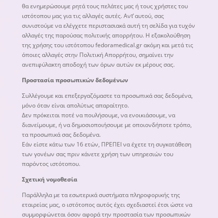
θα ενημερώσουμε ρητά τους πελάτες μας ή τους χρήστες του
ιστότοπου μας για τις αλλαγές αυτές. Αντ̓ αυτού, σας
συνιστούμε να ελέγχετε περιστασιακά αυτή τη σελίδα για τυχόν
αλλαγές της παρούσας πολιτικής απορρήτου. Η εξακολούθηση
της χρήσης του ιστότοπου fedoramedical.gr ακόμη και μετά τις
όποιες αλλαγές στην Πολιτική Απορρήτου, σημαίνει την
ανεπιφύλακτη αποδοχή των όρων αυτών εκ μέρους σας.
Προστασία προσωπικών δεδομένων
Συλλέγουμε και επεξεργαζόμαστε τα προσωπικά σας δεδομένα,
μόνο όταν είναι απολύτως απαραίτητο.
Δεν πρόκειται ποτέ να πουλήσουμε, να ενοικιάσουμε, να
διανείμουμε, ή να δημοσιοποιήσουμε με οποιονδήποτε τρόπο,
τα προσωπικά σας δεδομένα.
Εάν είστε κάτω των 16 ετών, ΠΡΕΠΕΙ να έχετε τη συγκατάθεση
των γονέων σας πριν κάνετε χρήση των υπηρεσιών του
παρόντος ιστότοπου.
Σχετική νομοθεσία
Παράλληλα με τα εσωτερικά συστήματα πληροφορικής της
εταιρείας μας, ο ιστότοπος αυτός έχει σχεδιαστεί έτσι ώστε να
συμμορφώνεται όσον αφορά την προστασία των προσωπικών