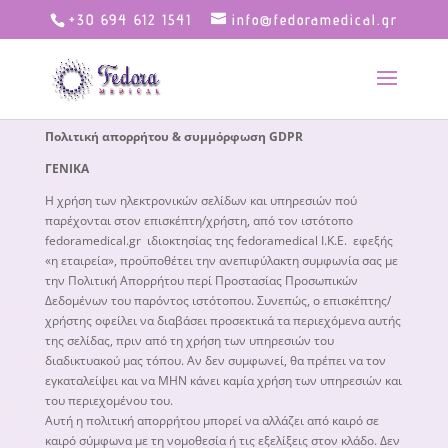
+30 694 612 1541
info@fedoramedical.gr
Πολιτική απορρήτου & συμμόρφωση GDPR
ΓΕΝΙΚΑ
Η χρήση των ηλεκτρονικών σελίδων και υπηρεσιών πού
παρέχονται στον επισκέπτη/χρήστη, από τον ιστότοπο
fedoramedical.gr ιδιοκτησίας της fedoramedical Ι.Κ.Ε. εφεξής
«η εταιρεία», προϋποθέτει την ανεπιφύλακτη συμφωνία σας με
την Πολιτική Απορρήτου περί Προστασίας Προσωπικών
Δεδομένων του παρόντος ιστότοπου. Συνεπώς, ο επισκέπτης/
χρήστης οφείλει να διαβάσει προσεκτικά τα περιεχόμενα αυτής
της σελίδας, πριν από τη χρήση των υπηρεσιών του
διαδικτυακού μας τόπου. Αν δεν συμφωνεί, θα πρέπει να τον
εγκαταλείψει και να ΜΗΝ κάνει καμία χρήση των υπηρεσιών και
του περιεχομένου του.
Αυτή η πολιτική απορρήτου μπορεί να αλλάζει από καιρό σε
καιρό σύμφωνα με τη νομοθεσία ή τις εξελίξεις στον κλάδο. Δεν