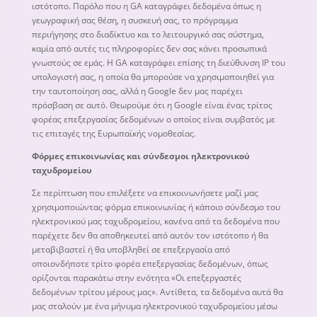
ιστότοπο. Παρόλο που η GA καταγράφει δεδομένα όπως η
γεωγραφική σας θέση, η συσκευή σας, το πρόγραμμα
περιήγησης στο διαδίκτυο και το λειτουργικό σας σύστημα,
καμία από αυτές τις πληροφορίες δεν σας κάνει προσωπικά
γνωστούς σε εμάς. Η GA καταγράφει επίσης τη διεύθυνση IP του
υπολογιστή σας, η οποία θα μπορούσε να χρησιμοποιηθεί για
την ταυτοποίηση σας, αλλά η Google δεν μας παρέχει
πρόσβαση σε αυτό. Θεωρούμε ότι η Google είναι ένας τρίτος
φορέας επεξεργασίας δεδομένων ο οποίος είναι συμβατός με
τις επιταγές της Ευρωπαϊκής νομοθεσίας.
Φόρμες επικοινωνίας και σύνδεσμοι ηλεκτρονικού
ταχυδρομείου
Σε περίπτωση που επιλέξετε να επικοινωνήσετε μαζί μας
χρησιμοποιώντας φόρμα επικοινωνίας ή κάποιο σύνδεσμο του
ηλεκτρονικού μας ταχυδρομείου, κανένα από τα δεδομένα που
παρέχετε δεν θα αποθηκευτεί από αυτόν τον ιστότοπο ή θα
μεταβιβαστεί ή θα υποβληθεί σε επεξεργασία από
οποιονδήποτε τρίτο φορέα επεξεργασίας δεδομένων, όπως
ορίζονται παρακάτω στην ενότητα «Οι επεξεργαστές
δεδομένων τρίτου μέρους μας». Αντίθετα, τα δεδομένα αυτά θα
μας σταλούν με ένα μήνυμα ηλεκτρονικού ταχυδρομείου μέσω