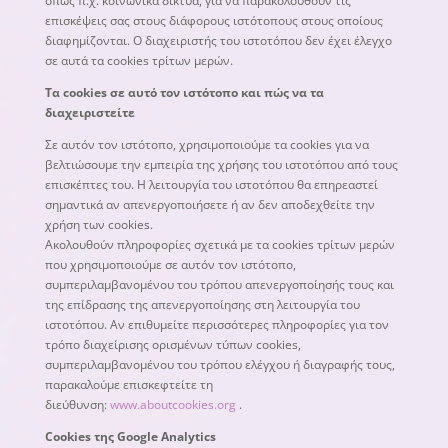
όπως π.χ. κοινωνικά δίκτυα, για να παρακολουθούν τις
επισκέψεις σας στους διάφορους ιστότοπους στους οποίους
διαφημίζονται. Ο διαχειριστής του ιστοτόπου δεν έχει έλεγχο
σε αυτά τα cookies τρίτων μερών.
Τα cookies σε αυτό τον ιστότοπο και πώς να τα
διαχειριστείτε
Σε αυτόν τον ιστότοπο, χρησιμοποιούμε τα cookies για να
βελτιώσουμε την εμπειρία της χρήσης του ιστοτόπου από τους
επισκέπτες του. Η λειτουργία του ιστοτόπου θα επηρεαστεί
σημαντικά αν απενεργοποιήσετε ή αν δεν αποδεχθείτε την
χρήση των cookies.
Ακολουθούν πληροφορίες σχετικά με τα cookies τρίτων μερών
που χρησιμοποιούμε σε αυτόν τον ιστότοπο,
συμπεριλαμβανομένου του τρόπου απενεργοποίησής τους και
της επίδρασης της απενεργοποίησης στη λειτουργία του
ιστοτόπου. Αν επιθυμείτε περισσότερες πληροφορίες για τον
τρόπο διαχείρισης ορισμένων τύπων cookies,
συμπεριλαμβανομένου του τρόπου ελέγχου ή διαγραφής τους,
παρακαλούμε επισκεφτείτε τη
διεύθυνση:
www.aboutcookies.org
.
Cookies της Google Analytics